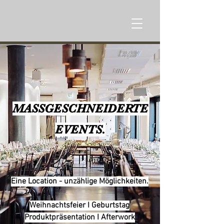
MASSGESCHNEIDERTE
EVENTS.
Eine Location - unzählige Möglichkeiten.
Weihnachtsfeier I Geburtstag
Produktpräsentation I Afterwork