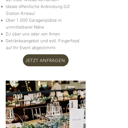
auf Club-Niveau vorhanden
Ideale öffen
tliche Anbindung (U2
Station Krieau)
Über 1.000 Garagenplätze in
unmittelbarer Nähe
DJ über uns oder von Ihnen
Getränkeangebot und evtl. Fingerfood
auf Ihr Event abgestimmt
JETZT ANFRAGEN